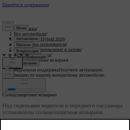
Поддержка
/
Все автомобили
/
XC90 Plug-in Hybrid 2026
/
Руководство пользователя
/
Комфорт и микроклимат в салоне
/
Интерьер салона
/
Солнцезащитные козырьки
Индивидуальная поддержка
Получите актуальную
информацию по вашему конкретному автомобилю.
Войти
Солнцезащитные козырьки
Над сиденьями водителя и переднего пассажира
установлены солнцезащитные козырьки.
Обновленная версия 28.10.2024