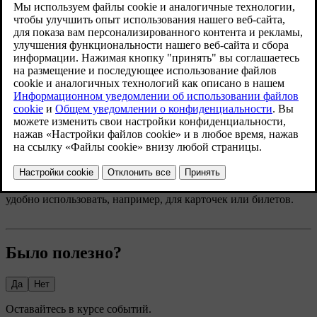
При необходимости козырьки можно опустить вниз и
отклонить в сторону.
В солнцезащитном козырьке есть зеркало с крышкой. Когда
поднимается крышка, автоматически включается подсветка
зеркала.
На солнцезащитном козырьке есть также зажим, который
удобно использовать, например, для карточек или билетов.
Было полезно?
Да
Нет