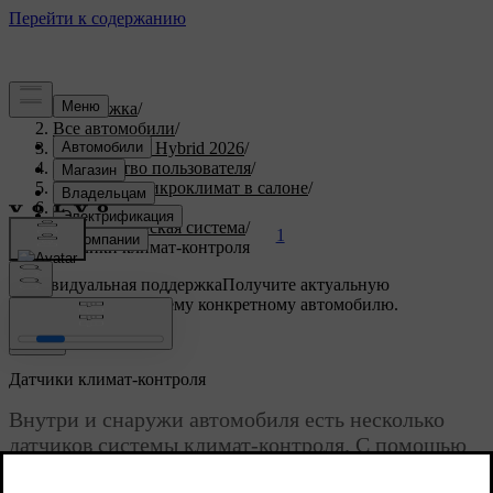
Поддержка
/
Все автомобили
/
XC90 Plug-in Hybrid 2026
/
Руководство пользователя
/
Комфорт и микроклимат в салоне
/
Климат
/
Климатическая система
/
1
Датчики климат-контроля
Индивидуальная поддержка
Получите актуальную
информацию по вашему конкретному автомобилю.
Войти
Датчики климат-контроля
Внутри и снаружи автомобиля есть несколько
датчиков системы климат-контроля. С помощью
этих датчиков обеспечивается комфортный