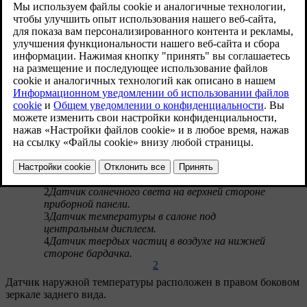
микроклимат в салоне.
Обновленная версия 02.07.2025
Чтобы датчики в салоне могли нормально работать, их ни в
коем случае нельзя ничем закрывать.
Датчики климата в салоне
1
Датчик влажности в консоли зеркала заднего
вида.
2
Датчик солнечного света на верхней стороне
приборной панели.
3
Датчик температуры в салоне под
центральным дисплеем.
4
Датчик твердых частиц в воздухе на нижней
стороне бардачка.
2
Датчик наружной температуры расположен в правом боковом
зеркале заднего вида.