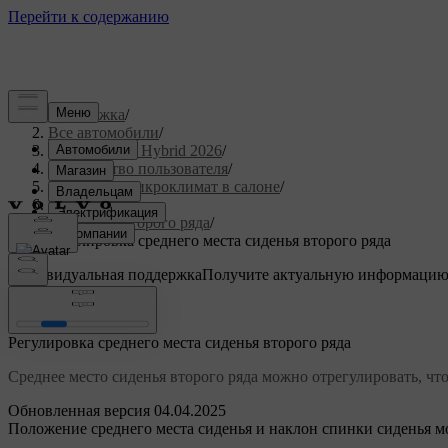
Поддержка
/
Все автомобили
/
XC90 Plug-in Hybrid 2026
/
Руководство пользователя
/
Комфорт и микроклимат в салоне
/
Сиденья
/
Сиденья второго ряда
/
Регулировка среднего места сиденья второго ряда
Индивидуальная поддержка
Получите актуальную информацию
Войти
Регулировка среднего места сиденья второго ряда
Среднее место сиденья второго ряда можно отрегулировать, чт
Обновленная версия 04.04.2025
Положение среднего места сиденья и наклон спинки сиденья м