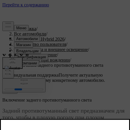
Поддержка
/
Все автомобили
/
XC90 Plug-in Hybrid 2026
/
Руководство пользователя
/
Обзор, зеркала и внешнее освещение
/
Наружное освещение
/
Освещение при вождении
/
Включение заднего противотуманного света
Индивидуальная поддержка
Получите актуальную
информацию по вашему конкретному автомобилю.
Войти
Включение заднего противотуманного света
Задний противотуманный свет предназначен для
того, чтобы в плохую погоду при плохом
освещении предупреждать участников дорожного