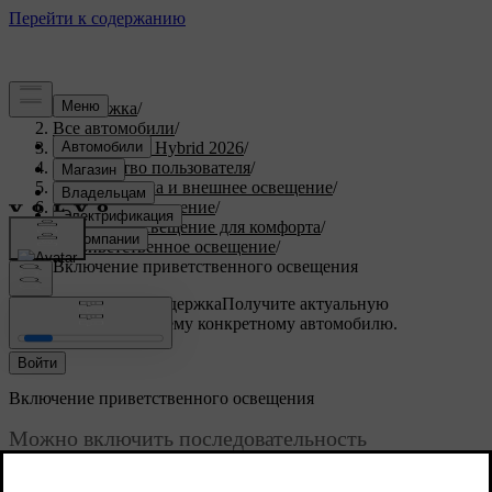
Поддержка
/
Все автомобили
/
XC90 Plug-in Hybrid 2026
/
Руководство пользователя
/
Обзор, зеркала и внешнее освещение
/
Наружное освещение
/
Наружное освещение для комфорта
/
Приветственное освещение
/
Включение приветственного освещения
Индивидуальная поддержка
Получите актуальную
информацию по вашему конкретному автомобилю.
Войти
Включение приветственного освещения
Можно включить последовательность
приветственного освещения при отпирании
автомобиля.