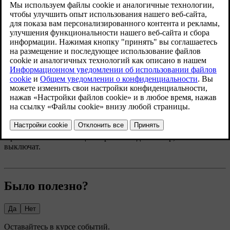
Обновленная версия 04.04.2025
Приветственное освещение представляет собой короткую
последовательность световых сигналов и обеспечивает
лучший обзор, когда вы подходите к своему автомобилю и
отпираете его.
Нажмите на символ автомобиля
на нижней панели и
перейдите в раздел
Настройки
.
Перейдите в меню
Органы
управления
→
Запирание
→
Приветственные огни
.
Включите или выключите приветственное освещение.
Приветственное освещение работает до тех пор, пока его
выключат.
Было полезно?
Да
Нет