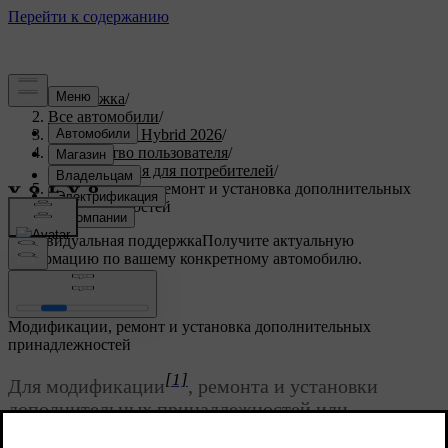
Поддержка
/
Все автомобили
/
XC90 Plug-in Hybrid 2026
/
Руководство пользователя
/
Информация для потребителей
/
Модификации, ремонт и установка дополнительных
принадлежностей
Индивидуальная поддержка
Получите актуальную
информацию по вашему конкретному автомобилю.
Войти
Модификации, ремонт и установка дополнительных
принадлежностей
[1]
Для модификации
, ремонта и установки
дополнительных принадлежностей или
оборудования нужны надлежащие знания, а