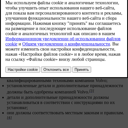
также высокое качество деталей и работы. Иначе
это может привести к нарушениям в работе
автомобиля и снизить его безопасность. Прежде
чем вносить какие-либо изменения в свой
автомобиль, обратитесь к дилеру Volvo.
Обновленная версия 28.10.2024
[2]
Для внесения любых изменений
в автомобиль Volvo
настоятельно рекомендует следующее:
предварительно обратиться за консультацией к обученному
квалифицированному технику по обслуживанию компании
Volvo;
работы должны выполняться только обученными и
квалифицированными техниками компании Volvo;
установленные детали и дополнительные принадлежности
[3]
должны быть одобрены компанией Volvo.
детали и дополнительные принадлежности должны
устанавливаться в соответствии с инструкциями по их
установке;
они должны соответствовать местным законам и правилам.
[4]