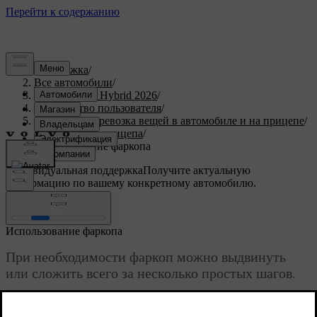
Поддержка
/
Все автомобили
/
XC90 Plug-in Hybrid 2026
/
Руководство пользователя
/
Загрузка и перевозка вещей в автомобиле и на прицепе
/
Буксировка прицепа
/
Использование фаркопа
Индивидуальная поддержка
Получите актуальную
информацию по вашему конкретному автомобилю.
Войти
Использование фаркопа
При необходимости фаркоп можно выдвинуть
или сложить всего за несколько простых шагов.
Обновленная версия 28.10.2024
Фаркоп можно использовать для присоединения объектов к