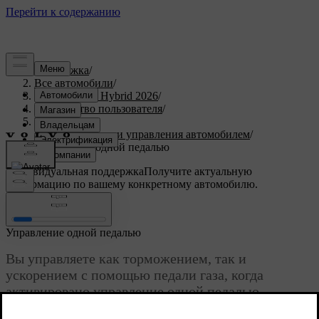
Поддержка
/
Все автомобили
/
XC90 Plug-in Hybrid 2026
/
Руководство пользователя
/
Вождение
/
Характеристики управления автомобилем
/
Управление одной педалью
Индивидуальная поддержка
Получите актуальную
информацию по вашему конкретному автомобилю.
Войти
Управление одной педалью
Вы управляете как торможением, так и
ускорением с помощью педали газа, когда
активировано управление одной педалью.
Обновленная версия 04.04.2025