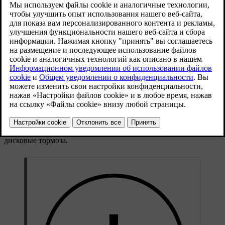
При движении на передаче B доступно управление одной
педалью, что также позволяет переключать передачи вручную.
Когда активировано управление одной педалью, режим
торможения изменяется за счет использования педали газа.
Если нажать педаль газа, автомобиль разгоняется как обычно,
а если педаль отпустить, включается торможение. Чем больше
отпускается педаль, тем сильнее торможение. Если полностью
отпустить педаль газа, автомобиль в конечном итоге
полностью остановится.
В режиме управления одной педалью рекуперативное
торможение является приоритетным. Однако если того
требуют условия торможения, могут быть задействованы
дисковые тормоза.