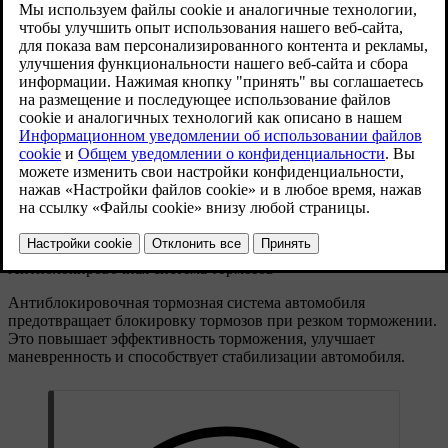
Ножной тормоз включает либо рекуперативное торможение,
либо фрикционные тормоза, в зависимости от того, с каким
усилием нажимается педаль. При легком нажатии включается
рекуперативное торможение, а при более сильном —
задействуются фрикционные тормоза.
[1]
Торможение с электронным управлением
Ножной тормоз имеет электронное управление. Поскольку
тормозное усилие передается электронным способом, а не
физическим, отсутствуют естественные силы реакции,
передающиеся от тормозов к педали.
[2]
Антиблокировочная система тормозов
Антиблокировочная тормозная система автомобиля
предотвращает блокировку тормозов при резком торможении.
Это повышает эффективность торможения, улучшает
маневренность и способствует стабилизации автомобиля.