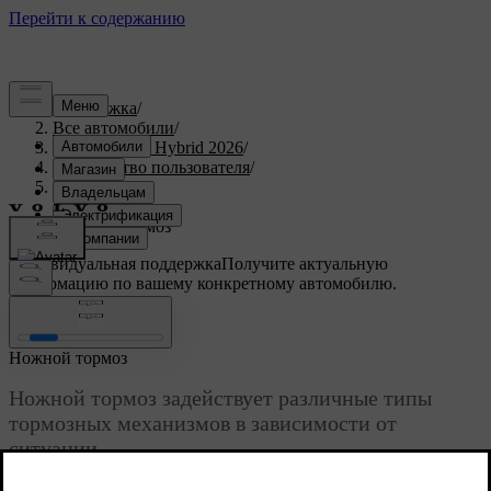
Поддержка
/
Все автомобили
/
XC90 Plug-in Hybrid 2026
/
Руководство пользователя
/
Вождение
/
Тормоза
/
Ножной тормоз
Индивидуальная поддержка
Получите актуальную
информацию по вашему конкретному автомобилю.
Войти
Ножной тормоз
Ножной тормоз задействует различные типы
тормозных механизмов в зависимости от
ситуации.
Обновленная версия 16.04.2025