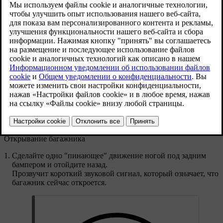
Обновленная версия 30.03.2026
Датчик улавливает движение под задним
бампером. Багажник к отпирается при
распознавании любых движений.
Ключ обязательно должен быть при вас.
Открывание багажника
Сделайте одно "пинающее" движение ногой под задним
бампером и отойдите назад.
Прозвучит короткий звуковой сигнал, который означает, что
багажник сейчас откроется.