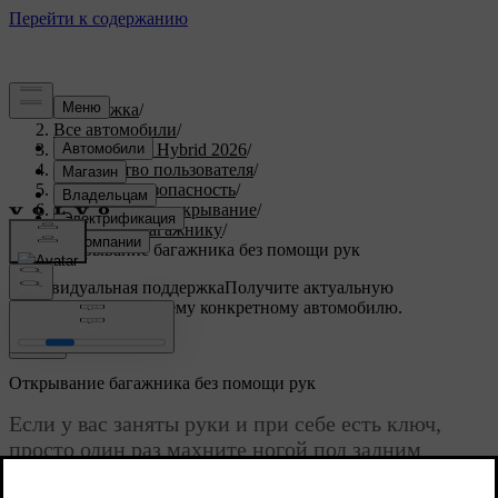
Поддержка
/
Все автомобили
/
XC90 Plug-in Hybrid 2026
/
Руководство пользователя
/
Посадка и безопасность
/
Открывание и закрывание
/
Доступ к багажнику
/
Открывание багажника без помощи рук
Индивидуальная поддержка
Получите актуальную
информацию по вашему конкретному автомобилю.
Войти
Открывание багажника без помощи рук
Если у вас заняты руки и при себе есть ключ,
просто один раз махните ногой под задним
бампером, чтобы открыть багажник.