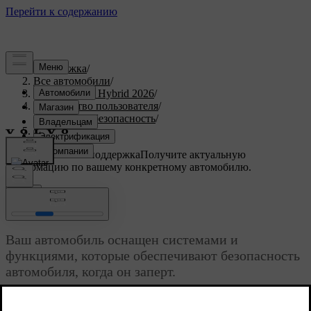
Поддержка
/
Все автомобили
/
XC90 Plug-in Hybrid 2026
/
Руководство пользователя
/
Посадка и безопасность
/
Защита от угона
Индивидуальная поддержка
Получите актуальную
информацию по вашему конкретному автомобилю.
Войти
Защита от угона
Ваш автомобиль оснащен системами и
функциями, которые обеспечивают безопасность
автомобиля, когда он заперт.
Обновленная версия 02.07.2025
Когда автомобиль заперт, некоторые системы и функции либо