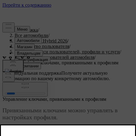
Поддержка
/
Все автомобили
/
XC90 Plug-in Hybrid 2026
/
Руководство пользователя
/
Учетные записи пользователей, профили и услуги
/
Профили пользователей автомобиля
/
Управление ключами, привязанными к профилям
Индивидуальная поддержка
Получите актуальную
информацию по вашему конкретному автомобилю.
Войти
Управление ключами, привязанными к профилям
Привязанными ключами можно управлять в
настройках профиля.
Обновленная версия 04.04.2025