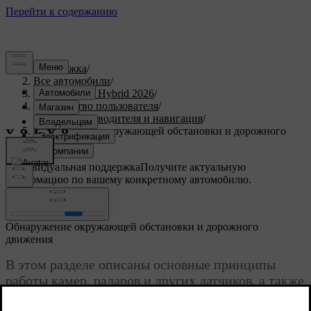
Поддержка
/
Все автомобили
/
XC90 Plug-in Hybrid 2026
/
Руководство пользователя
/
Поддержка водителя и навигация
/
Обнаружение окружающей обстановки и дорожного
движения
Индивидуальная поддержка
Получите актуальную
информацию по вашему конкретному автомобилю.
Войти
Обнаружение окружающей обстановки и дорожного
движения
В этом разделе описаны основные принципы
работы камер, радаров и других датчиков, а также
их ограничения. Понимание того, как автомобиль