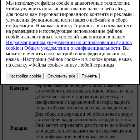
воспринимает окружающее, может помочь при
использовании функций, которые работают на
основе этой способности автомобиля.
Обновленная версия 04.04.2025
Способность автомобиля распознавать окружающую
обстановку обеспечивается многими системами и датчиками
и многих типов. Интерпретация автомобилем собираемых им
данных позволяет получить информацию о его действиях,
особенно при работе функций поддержки водителя.
Камеры работают подобно человеческому
глазу. Изображения с разных камер
используются для разных целей. Например,
верхняя камера переднего вида помогает
Камеры
автомобилю распознавать такие объекты, как
дорожные знаки и дорожную разметку, а
изображения с парковочной камеры заднего
вида отображаются на центральном дисплее.
Для сбора информации об обстановке вокруг
автомобиля радары используют радиоволны.
Они могут определять расстояние до объектов
Радары
и определенные параметры их перемещения.
Эта информация необходима многим