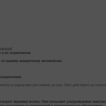
ижения
/
 и их ограничения
 по вашему конкретному автомобилю.
 ограничения
екты и определять расстояние до них. Они действуют на относ
льзуют звуковые волны. Они посылают ультразвуковые импульсы
лять расстояние до препятствий в направлении их обнаружения.