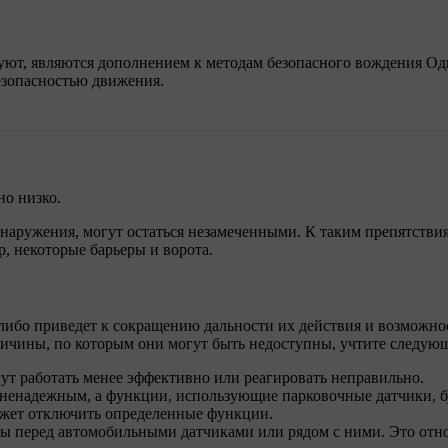
уют, являются дополнением к методам безопасного вождения Одн
езопасностью движения.
о низко.
бнаружения, могут остаться незамеченными. К таким препятствия
р, некоторые барьеры и ворота.
либо приведет к сокращению дальности их действия и возможно
ричины, по которым они могут быть недоступны, учтите следующ
ут работать менее эффективно или реагировать неправильно.
ненадежным, а функции, использующие парковочные датчики, б
может отключить определенные функции.
ы перед автомобильными датчиками или рядом с ними. Это относ