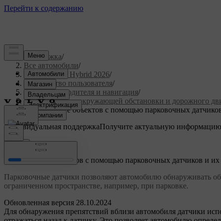
Поддержка
/
Все автомобили
/
XC90 Plug-in Hybrid 2026
/
Руководство пользователя
/
Поддержка водителя и навигация
/
Обнаружение окружающей обстановки и дорожного дв
Обнаружение объектов с помощью парковочных датчиков
Индивидуальная поддержка
Получите актуальную информацию
Войти
Обнаружение объектов с помощью парковочных датчиков и их
Парковочные датчики позволяют автомобилю обнаруживать объ
ограниченном пространстве, например, при парковке.
Обновленная версия 28.10.2024
Для обнаружения препятствий вблизи автомобиля датчики испо
отражаться назад к датчику. Это позволяет автомобилю опреде