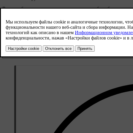
В автомобиле предусмотрено несколько способов обнаружения 
приближаются к нему. Если автомобиль обнаруживает какой-ли
Эти датчики могут распознавать о
Парковочные датчики
задним ходом на низкой скорости.
Задние радары автомобиля могут о
Задний радар
движения автомобиля задним ходом
Обнаружение с помощью
Некоторые функции могут использ
камеры
движении задним ходом.