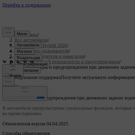
Поддержка
/
Все автомобили
/
XC90 Plug-in Hybrid 2026
/
Руководство пользователя
/
Поддержка водителя и навигация
/
Меры активной безопасности и предупреждения
/
Активные меры и предупреждения при движении задним
Индивидуальная поддержка
Получите актуальную информацию
Войти
Активные меры и предупреждения при движении задним ходо
В автомобиле предусмотрены специальные функции, которые м
во время парковки.
Обновленная версия 04.04.2025
Способы обнаружения