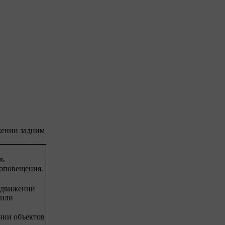
жении задним
чь
 оповещения.
и движении
 или
нии объектов