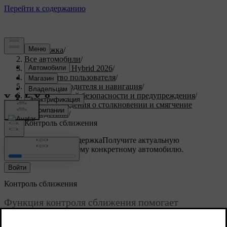
Поддержка
/
Все автомобили
/
XC90 Plug-in Hybrid 2026
/
Руководство пользователя
/
Поддержка водителя и навигация
/
Меры активной безопасности и предупреждения
/
Предупреждения о столкновении и смягчение
последствий
/
Контроль сближения
Индивидуальная поддержка
Получите актуальную
информацию по вашему конкретному автомобилю.
Войти
Контроль сближения
Функция контроля сближения помогает
соблюдать безопасную дистанцию до
автомобилей впереди.