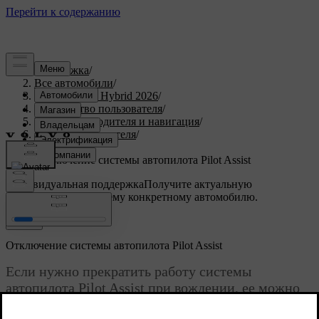
Поддержка
/
Все автомобили
/
XC90 Plug-in Hybrid 2026
/
Руководство пользователя
/
Поддержка водителя и навигация
/
Поддержка водителя
/
Pilot Assist
/
Отключение системы автопилота Pilot Assist
Индивидуальная поддержка
Получите актуальную
информацию по вашему конкретному автомобилю.
Войти
Отключение системы автопилота Pilot Assist
Если нужно прекратить работу системы
автопилота Pilot Assist при вождении, ее можно
отключить вручную. Кроме того, бывают