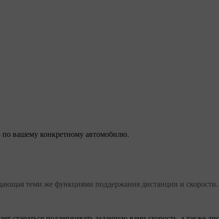
 по вашему конкретному автомобилю.
бладающая теми же функциями поддержания дистанции и скорости
ет стараться поддерживать заданную вами скорость, а также ди