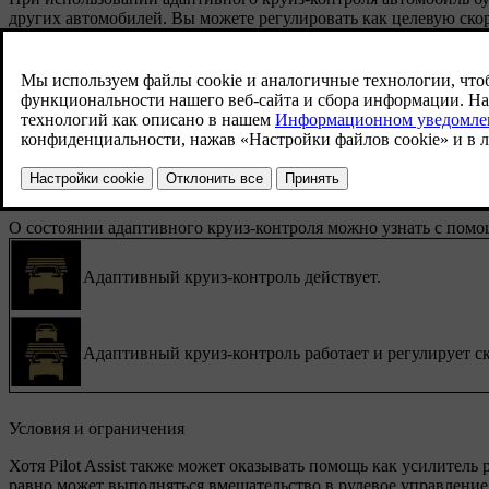
других автомобилей. Вы можете регулировать как целевую ско
элементов управления на рулевом колесе.
В настройках можно установить адаптивный круиз-контроль в
активировать его с помощью кнопки Pilot Assist
на рулево
Во время движения можно переключаться между функциями Pilo
на панели органов управления на рулевом колесе с левой
О состоянии адаптивного круиз-контроля можно узнать с помощ
Адаптивный круиз-контроль действует.
Адаптивный круиз-контроль работает и регулирует ск
Условия и ограничения
Хотя Pilot Assist также может оказывать помощь как усилитель
равно может выполняться вмешательство в рулевое управление 