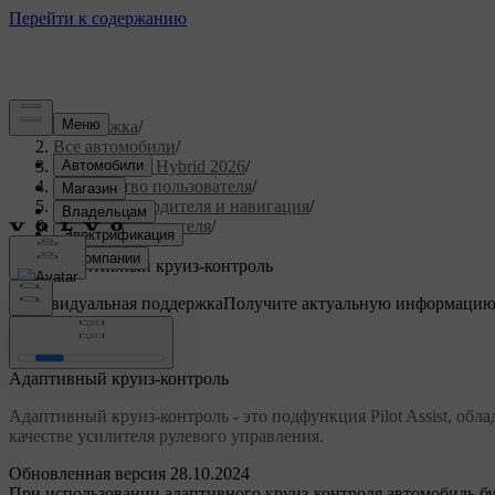
Поддержка
/
Все автомобили
/
XC90 Plug-in Hybrid 2026
/
Руководство пользователя
/
Поддержка водителя и навигация
/
Поддержка водителя
/
Pilot Assist
/
Адаптивный круиз-контроль
Индивидуальная поддержка
Получите актуальную информацию
Войти
Адаптивный круиз-контроль
Адаптивный круиз-контроль - это подфункция Pilot Assist, о
качестве усилителя рулевого управления.
Обновленная версия 28.10.2024
При использовании адаптивного круиз-контроля автомобиль буд