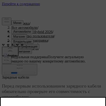
Поддержка
/
Все автомобили
/
XC90 Plug-in Hybrid 2026
/
Руководство пользователя
/
Заправка и дозаправка
/
Виды зарядки
/
Зарядные кабели
Индивидуальная поддержка
Получите актуальную
информацию по вашему конкретному автомобилю.
Войти
Зарядные кабели
Перед первым использованием зарядного кабеля
обязательно проверьте его совместимость с
автомобилем.
Обновленная версия 30.03.2026