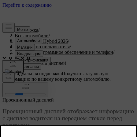
Поддержка
/
Все автомобили
/
XC90 Plug-in Hybrid 2026
/
Руководство пользователя
/
Дисплей, программное обеспечение и телефон
/
Дисплеи
/
Проекционный дисплей
Индивидуальная поддержка
Получите актуальную
информацию по вашему конкретному автомобилю.
Войти
Проекционный дисплей
Проекционный дисплей отображает информацию
с дисплея водителя на переднем стекле перед
водителем.
Обновленная версия 28.10.2024