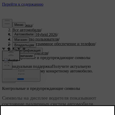
Поддержка
/
Все автомобили
/
XC90 Plug-in Hybrid 2026
/
Руководство пользователя
/
Дисплей, программное обеспечение и телефон
/
Дисплеи
/
Дисплей водителя
/
Контрольные и предупреждающие символы
Индивидуальная поддержка
Получите актуальную
информацию по вашему конкретному автомобилю.
Войти
Контрольные и предупреждающие символы
Символы на дисплее водителя показывают
состояние различных систем автомобиля.
Некоторые из них показывают, включена ли