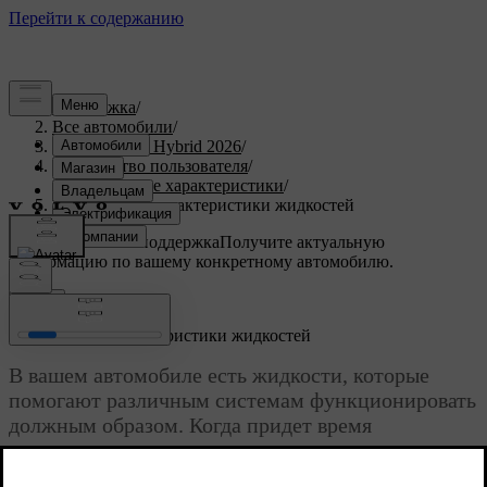
Поддержка
/
Все автомобили
/
XC90 Plug-in Hybrid 2026
/
Руководство пользователя
/
Технические характеристики
/
Технические характеристики жидкостей
Индивидуальная поддержка
Получите актуальную
информацию по вашему конкретному автомобилю.
Войти
Технические характеристики жидкостей
В вашем автомобиле есть жидкости, которые
помогают различным системам функционировать
должным образом. Когда придет время
дозаправить жидкости или выполнить
техническое обслуживание, вам может