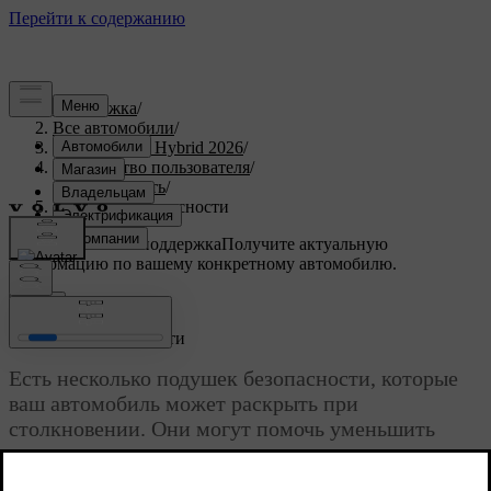
Поддержка
/
Все автомобили
/
XC90 Plug-in Hybrid 2026
/
Руководство пользователя
/
Безопасность
/
Подушки безопасности
Индивидуальная поддержка
Получите актуальную
информацию по вашему конкретному автомобилю.
Войти
Подушки безопасности
Есть несколько подушек безопасности, которые
ваш автомобиль может раскрыть при
столкновении. Они могут помочь уменьшить
силу удара, испытываемую пассажирами.