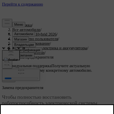
Поддержка
/
Все автомобили
/
XC90 Plug-in Hybrid 2026
/
Руководство пользователя
/
Уход и обслуживание
/
Автомобильная электрика и аккумуляторы
/
Предохранители
/
Замена предохранителя
Индивидуальная поддержка
Получите актуальную
информацию по вашему конкретному автомобилю.
Войти
Замена предохранителя
Чтобы полностью восстановить
работоспособность электрической системы
автомобиля, необходимо заменять перегоревшие