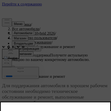
Поддержка
/
Все автомобили
/
XC90 Plug-in Hybrid 2026
/
Руководство пользователя
/
Уход и обслуживание
/
Техническое обслуживание и ремонт
Индивидуальная поддержка
Получите актуальную
информацию по вашему конкретному автомобилю.
Войти
Техническое обслуживание и ремонт
Для поддержания автомобиля в хорошем рабочем
состоянии необходимо техническое
обслуживание и ремонт, выполненные
надлежащим образом.