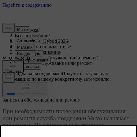
Поддержка
/
Все автомобили
/
XC90 Plug-in Hybrid 2026
/
Руководство пользователя
/
Уход и обслуживание
/
Техническое обслуживание и ремонт
/
Запись на обслуживание или ремонт
Индивидуальная поддержка
Получите актуальную
информацию по вашему конкретному автомобилю.
Войти
Запись на обслуживание или ремонт
При необходимости проведения обслуживания
или ремонта служба поддержки Volvo назначает
посещение. На официальных станциях
техобслуживания Volvo есть подготовленные