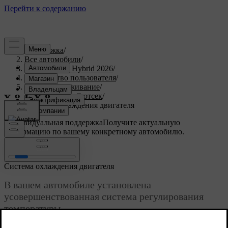
Поддержка
/
Все автомобили
/
XC90 Plug-in Hybrid 2026
/
Руководство пользователя
/
Уход и обслуживание
/
Двигательный отсек
/
Система охлаждения двигателя
Индивидуальная поддержка
Получите актуальную
информацию по вашему конкретному автомобилю.
Войти
Система охлаждения двигателя
В вашем автомобиле установлена
усовершенствованная система регулирования
температуры.
Обновленная версия 28.10.2024