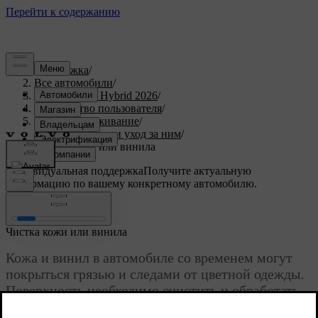
Поддержка
/
Все автомобили
/
XC90 Plug-in Hybrid 2026
/
Руководство пользователя
/
Уход и обслуживание
/
Чистка салона и уход за ним
/
Чистка кожи или винила
Индивидуальная поддержка
Получите актуальную
информацию по вашему конкретному автомобилю.
Войти
Чистка кожи или винила
Кожа и винил в автомобиле со временем могут
покрыться грязью и следами от цветной одежды.
Поверхность необходимо очистить и обработать,
чтобы она стала более устойчивой к