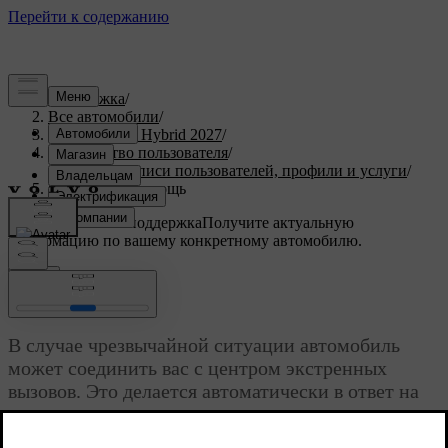
Поддержка
/
Все автомобили
/
XC90 Plug-in Hybrid 2027
/
Руководство пользователя
/
Учетные записи пользователей, профили и услуги
/
Экстренная помощь
Индивидуальная поддержка
Получите актуальную
информацию по вашему конкретному автомобилю.
Войти
Экстренная помощь
В случае чрезвычайной ситуации автомобиль
может соединить вас с центром экстренных
вызовов. Это делается автоматически в ответ на
сильное столкновение или вручную путем
[1]
нажатия кнопки
SOS
на потолке.