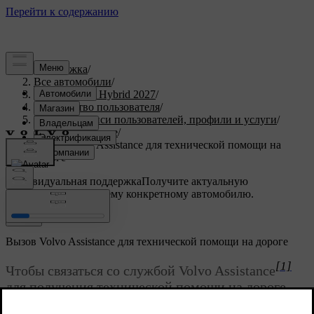
Поддержка
/
Все автомобили
/
XC90 Plug-in Hybrid 2027
/
Руководство пользователя
/
Учетные записи пользователей, профили и услуги
/
Volvo Assistance
/
Вызов Volvo Assistance для технической помощи на
дороге
Индивидуальная поддержка
Получите актуальную
информацию по вашему конкретному автомобилю.
Войти
Вызов Volvo Assistance для технической помощи на дороге
[1]
Чтобы связаться со службой Volvo Assistance
для получения технической помощи на дороге,
достаточно нажать кнопку помощи на потолке