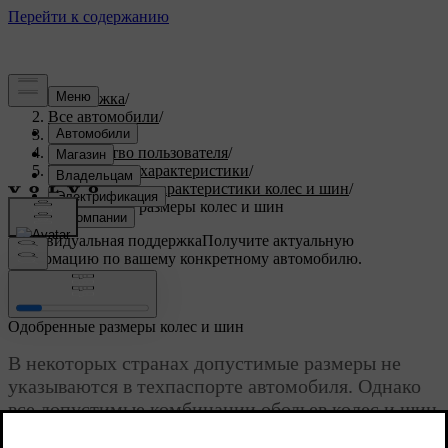
Поддержка
/
Все автомобили
/
XC90 2027
/
Руководство пользователя
/
Технические характеристики
/
Технические характеристики колес и шин
/
Одобренные размеры колес и шин
Индивидуальная поддержка
Получите актуальную
информацию по вашему конкретному автомобилю.
Войти
Одобренные размеры колес и шин
В некоторых странах допустимые размеры не
указываются в техпаспорте автомобиля. Однако
все допустимые комбинации ободьев колес и шин
можно найти в ниже.