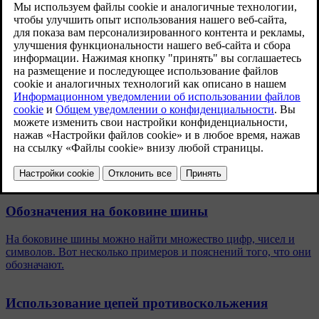
Обновленная версия 30.03.2026
Шина
Обод колеса
235/55 R19
8x19x42,5
[1]
9x20x38,5
275/45 R20
[1]
9x21x38,5
275/40 R21
[1]
9x22x38,5
275/35 R22
Похожие статьи
Обозначения на боковине шины
На боковине шины можно найти множество цифр, чисел и
символов. Вот несколько примеров и пояснений того, что они
обозначают.
Использование цепей противоскольжения