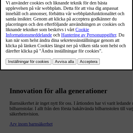
Innovation för alla generationer
Barnsäkerhet är inget nytt för oss. I årtionden har vi varit ledand
bilbarnstolar. I allt från den första bakåtvända bilbarnstolen till va
säkerhetsvision.
Arv inom barnsäkerhet