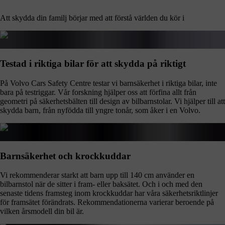
Att skydda din familj börjar med att förstå världen du kör i
Testad i riktiga bilar för att skydda på riktigt
På Volvo Cars Safety Centre testar vi barnsäkerhet i riktiga bilar, inte
bara på testriggar. Vår forskning hjälper oss att förfina allt från
geometri på säkerhetsbälten till design av bilbarnstolar. Vi hjälper till att
skydda barn, från nyfödda till yngre tonår, som åker i en Volvo.
Barnsäkerhet och krockkuddar
Vi rekommenderar starkt att barn upp till 140 cm använder en
bilbarnstol när de sitter i fram- eller baksätet. Och i och med den
senaste tidens framsteg inom krockkuddar har våra säkerhetsriktlinjer
för framsätet förändrats. Rekommendationerna varierar beroende på
vilken årsmodell din bil är.