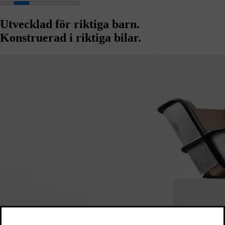
Utvecklad för riktiga barn.
Konstruerad i riktiga bilar.