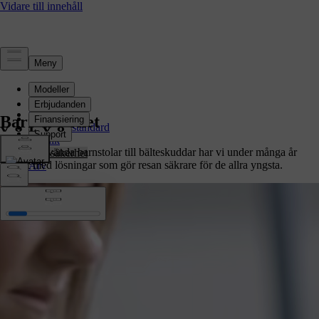
Säkerhet
Översikt
Barnsäkerhet
Säkerhetsstandard
Teknik
Från bakåtvända barnstolar till bälteskuddar har vi under många år
Barnsäkerhet
arbetat med lösningar som gör resan säkrare för de allra yngsta.
Arv