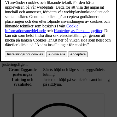
Justeringsmöjligheter
De elektriska sätesjusteringarna är indelade i grupper som kallas
justeringslägen:
Grundläggande
Sätets höjd och läge samt ryggstödets
justeringar
lutning.
Lutning och
Justerbar höjd på svankstöd samt lutning
svankstöd
på sittdyna.