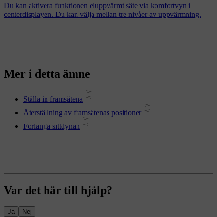
Du kan aktivera funktionen eluppvärmt säte via komfortvyn i
centerdisplayen. Du kan välja mellan tre nivåer av uppvärmning.
Mer i detta ämne
Ställa in framsätena
Återställning av framsätenas positioner
Förlänga sittdynan
Var det här till hjälp?
Ja
Nej