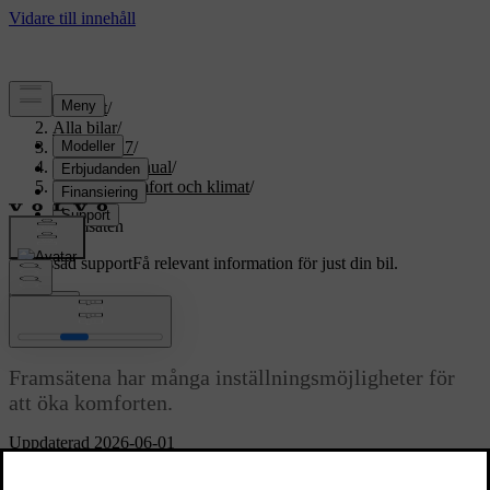
Support
/
Alla bilar
/
EX60 2027
/
Användarmanual
/
Invändig komfort och klimat
/
Säten
/
Framsäten
Anpassad support
Få relevant information för just din bil.
Logga in
Framsäten
Framsätena har många inställningsmöjligheter för
att öka komforten.
Uppdaterad 2026-06-01