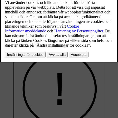
sätt.
Tryck på bilsymbolen
i den nedre raden.
Gå till
Speglar och torkare
→
Justera sidospeglar
.
Vyn för justering av inställningar visas.
Välj den sidospegel du vill justera.
Använd reglagen på ratten för att justera den valda spegeln.