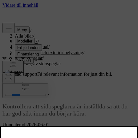
Support
/
Alla bilar
/
EX60 2027
/
Användarmanual
/
Sikt, speglar och exteriör belysning
/
Backspeglar
/
Justering av sidospeglar
Anpassad support
Få relevant information för just din bil.
Logga in
Justering av sidospeglar
Kontrollera att sidospeglarna är inställda så att du
har god sikt innan du börjar köra.
Uppdaterad 2026-06-01
Det är viktigt att ställa in sidospeglarna så att du som förare har en
bra körställning och god sikt för att kunna styra bilen på optimalt