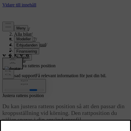
Support
/
Alla bilar
/
EX60 2027
/
Användarmanual
/
Körning
/
Styrning
/
Ratt
/
Justera rattens position
Anpassad support
Få relevant information för just din bil.
Logga in
Justera rattens position
Du kan justera rattens position så att den passar din
kroppsställning vid körning. Den rattposition du
väljer sparas i din användarprofil.
Uppdaterad 2026-06-01