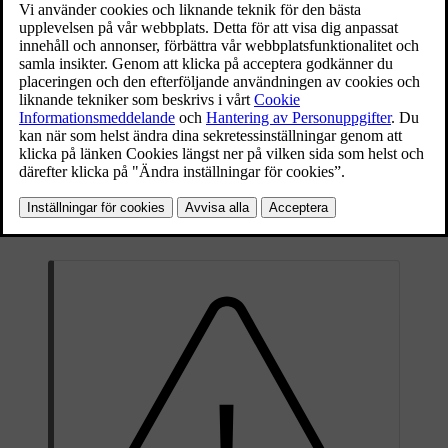
Justeringen av rattens position är grundläggande för din körställning
och ger dig bättre komfort och kontroll över bilen.
Rattjusteringsvyn nås via centerdisplayen. Den vägleder dig genom
de tillgängliga inställningarna för att flytta ratten till önskad position.