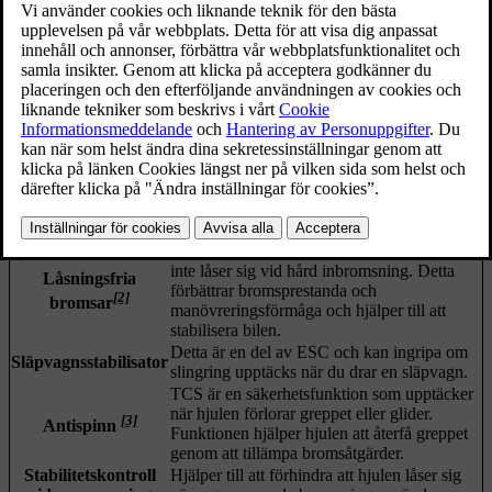
[1]
Elektronisk stabilitetskontroll
består av flera underfunktioner som
kan aktivera bilens bromsar automatiskt för att förhindra sladd när
bilen upptäcker en förlust av dragkraft eller styrkontroll. För att
åstadkomma detta bromsar ESC varje hjul individuellt. När detta
ingripande sker blinkar symbolen för ESC på förardisplayen.
Bilens stabilitetskontroll omfattar flera andra funktioner, till exempel:
Bilen har låsningsfria bromsar (ABS) som
inte låser sig vid hård inbromsning. Detta
Låsningsfria
förbättrar bromsprestanda och
[2]
bromsar
manövreringsförmåga och hjälper till att
stabilisera bilen.
Detta är en del av ESC och kan ingripa om
Släpvagnsstabilisator
slingring upptäcks när du drar en släpvagn.
TCS är en säkerhetsfunktion som upptäcker
när hjulen förlorar greppet eller glider.
[3]
Antispinn
Funktionen hjälper hjulen att återfå greppet
genom att tillämpa bromsåtgärder.
Stabilitetskontroll
Hjälper till att förhindra att hjulen låser sig