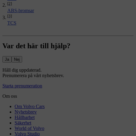
[2]
ABS-bromsar
[3]
TCS
Var det här till hjälp?
Ja
Nej