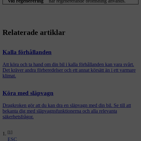
vid regenerering
när regenererande bromsning används.
Relaterade artiklar
Kalla förhållanden
Att köra och ta hand om din bil i kalla förhållanden kan vara svårt.
Det kräver andra förberedelser och ett annat körsätt än i ett varmare
klimat.
Köra med släpvagn
Dragkroken gör att du kan dra en släpvagn med din bil. Se till att
bekanta dig med släpvagnsfunktionerna och alla relevanta
säkerhetsfrågor.
[1]
ESC