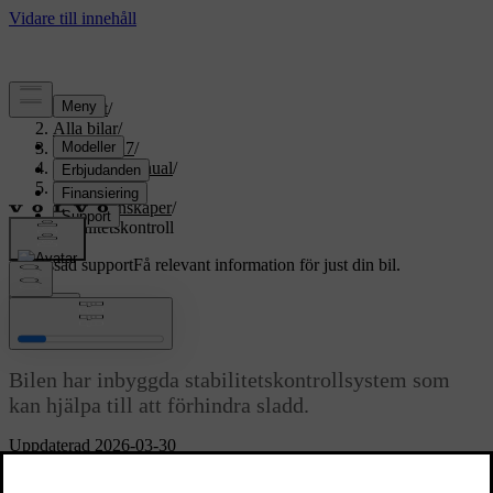
Support
/
Alla bilar
/
EX60 2027
/
Användarmanual
/
Körning
/
Köregenskaper
/
Stabilitetskontroll
Anpassad support
Få relevant information för just din bil.
Logga in
Stabilitetskontroll
Bilen har inbyggda stabilitetskontrollsystem som
kan hjälpa till att förhindra sladd.
Uppdaterad 2026-03-30
Elektronisk stabilitetskontroll