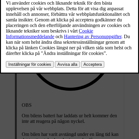
OBS
Om bilens batteri har laddats ur helt kommer den
inte att reagera på någon nyckel.
Om bilen har varit avstängd under en lång tid kan