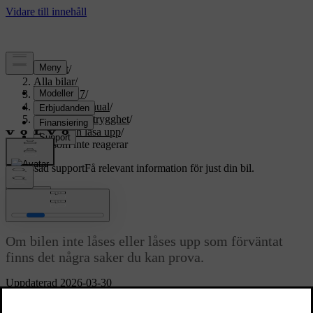
Support
/
Alla bilar
/
EX60 2027
/
Användarmanual
/
Åtkomst och trygghet
/
Låsa och låsa upp
/
Lås som inte reagerar
Anpassad support
Få relevant information för just din bil.
Logga in
Lås som inte reagerar
Om bilen inte låses eller låses upp som förväntat
finns det några saker du kan prova.
Uppdaterad 2026-03-30