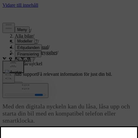
Support
/
Alla bilar
/
EX60 2027
/
Användarmanual
/
Åtkomst och trygghet
/
Nycklar
/
Digital nyckel
Anpassad support
Få relevant information för just din bil.
Logga in
Digital nyckel
Med den digitala nyckeln kan du låsa, låsa upp och
starta din bil med en kompatibel telefon eller
smartklocka.
Uppdaterad 2026-03-30