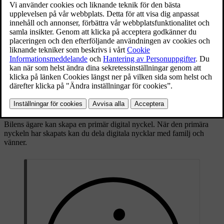
När du har konfigurerat en digital nyckel på din enhet fungerar den
[1]
på samma sätt som dina andra nycklar. Om din enhet har UWB
-
funktion kan din bil upptäcka den digitala nyckeln på avstånd. Om
din enhet inte har UWB-funktion fungerar den digitala nyckel som
ett nyckelkort.
Bilens ägare kan skapa en primär digital nyckel. När den primära
nyckeln har skapats kan du dela digitala nycklar med familj och
vänner.