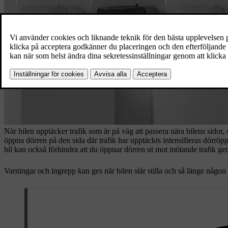
När bilen upptäcker trafik som är på väg att passera nära bilens sidor, 
öppna dörren på den sida där trafik har upptäckts intensifieras dörröp
bil kan också förhindra att du öppnar dörren ut mot mötande trafik gen
Varningar och ingrepp kan ges när bilen står stilla och så länge någon f