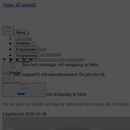
Support
/
Alla bilar
/
EX60 2027
/
Användarmanual
/
Förarstöd och navigering
/
Säkerhetsingripanden och varningar
/
Åtgärder och varningar vid urstigning ur bilen
Anpassad support
Få relevant information för just din bil.
Logga in
Åtgärder och varningar vid urstigning ur bilen
För att göra det säkrare att stiga ur bilen kan bilen varna dig för traf
Uppdaterad 2026-03-30