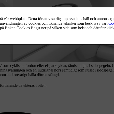
såsom cyklister, fordon eller elsparkcyklar, tänds ett ljus i sidospegeln.
pningsvarningen och en ljudsignal hörs samtidigt som ljuset i sidospegel
om att kortvarigt hålla dörren stängd.
ortfarande detekteras i bilen.