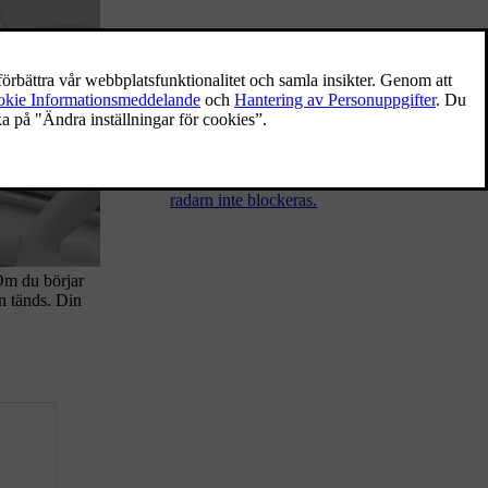
Radardetektering och
begränsningar
En radar använder radiovågor för att samla
in information om bilens omgivning. De kan
identifiera avståndet till föremål och vissa
faktorer i deras rörelser. Det är viktigt att
radarn inte blockeras.
 Om du börjar
n tänds. Din