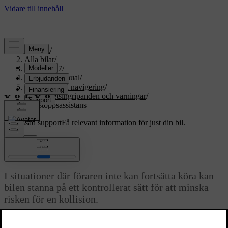
Support
/
Alla bilar
/
EX60 2027
/
Användarmanual
/
Förarstöd och navigering
/
Säkerhetsingripanden och varningar
/
Nödstoppsassistans
Anpassad support
Få relevant information för just din bil.
Logga in
Nödstoppsassistans
I situationer där föraren inte kan fortsätta köra kan
bilen stanna på ett kontrollerat sätt för att minska
risken för en kollision.
Uppdaterad 2026-03-30
Om bilen upptäcker att föraren inte reagerar under en viss tid kan