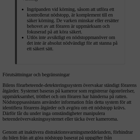
Ingripanden vid körning, såsom att utföra ett
kontrollerat nödstopp, är komplement till en
säker körning. De varken minskar eller ersätter
behovet av att föraren är uppmärksam och
fokuserad på att köra säkert.
Utlös inte avsiktligt en nödstoppmanöver om
det inte är absolut nödvändigt för att stanna på
ett säkert sätt.
Förutsättningar och begränsningar
Bilens förarbeteende-detekteringssystem övervakar ständigt förarens
åtgärder. Systemet baseras på kameror som registrerar ögonrörelser,
uppmärksamhet, trötthet och om föraren har händerna på ratten.
Nödstoppsassistans använder information från detta system för att
identifiera förarens åtgärder och avgöra om ett nödstopp krävs.
Därför får du under inga omständigheter manipulera
beteendeövervakningssystemet eller täcka över kamerorna.
Genom att inaktivera distraktionsvarningsmeddelanden, förhindrar
du bilen från att göra nödstopp baserat på uppgifter från