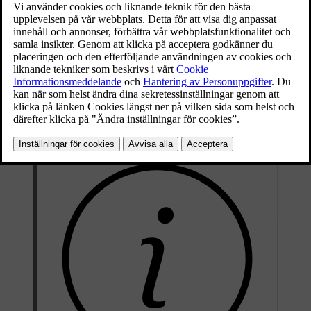
den automatiskt stanna i det aktuella körfältet. Detta kan till exempel
bidra till att undvika en olycka om föraren drabbas av ett medicinskt
nödläge under körningen.
Bilen initierar ett kontrollerat stopp om föraren inte svarar på
begäran att aktivt köra bilen. Begäran kan komma från driver alert-
funktionen om föraren är ofokuserad eller visar tecken på att vara
alltför ouppmärksam för att köra säkert. De kan även vara relaterade
till att föraren inte håller händerna på ratten.