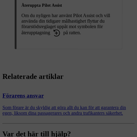
Återuppta Pilot Assist
Om du nyligen har använt Pilot Assist och vill
använda din tidigare målhastighet flyttar du
förarstödsreglaget uppåt mot symbolen för
återupptagning
på ratten.
Relaterade artiklar
Förarens ansvar
Som förare är du skyldig att göra allt du kan för att garantera din
egen, liksom dina passagerares och andra trafikanters säkerhet.
Var det här till hjälp?