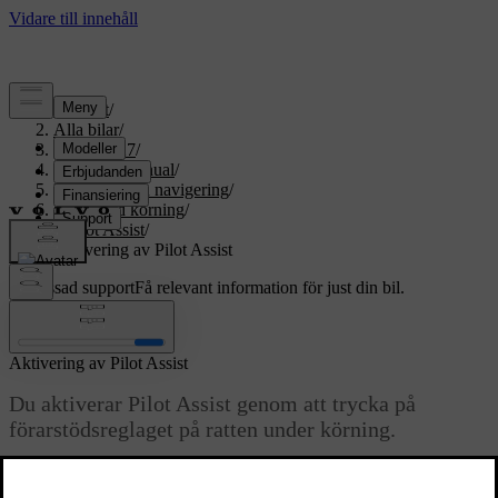
Support
/
Alla bilar
/
EX60 2027
/
Användarmanual
/
Förarstöd och navigering
/
Assisterad körning
/
Pilot Assist
/
Aktivering av Pilot Assist
Anpassad support
Få relevant information för just din bil.
Logga in
Aktivering av Pilot Assist
Du aktiverar Pilot Assist genom att trycka på
förarstödsreglaget på ratten under körning.
Uppdaterad 2026-03-30
Under körning visar en grå symbol för Pilot Assist i förardisplayen