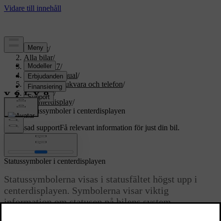
Support
/
Alla bilar
/
EX60 2027
/
Användarmanual
/
Displayer, mjukvara och telefon
/
Displayer
/
Centerdisplay
/
Statussymboler i centerdisplayen
Anpassad support
Få relevant information för just din bil.
Logga in
Statussymboler i centerdisplayen
Statussymbolerna visas i statusfältet högst upp i
centerdisplayen. Symbolerna visar viktig
information om statusen på bilens system.
Uppdaterad 2026-03-30