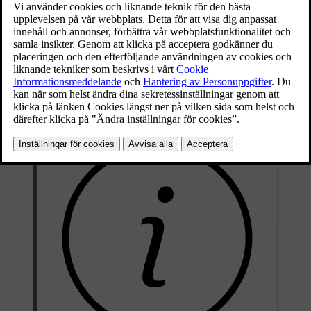
Symboltyper
Vissa symboler som klocka och temperatur visas alltid i statusfältet.
Andra visas endast när den specifika funktionen är aktiv, som trådlös
laddning, eller även är frånkopplad. Du kan också se symboler som
anger om det finns ett fel, till exempel om du har problem med Wi-
Fi- eller mobil internetanslutning.