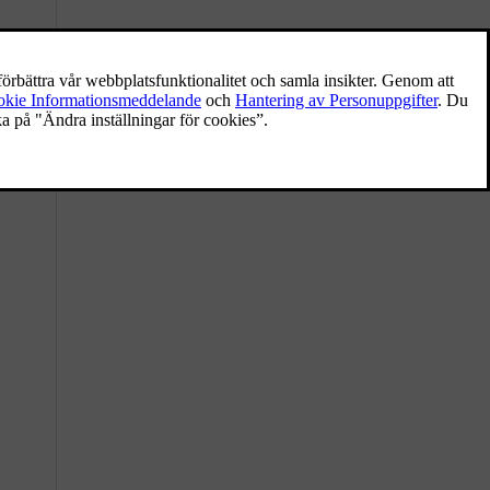
Köra med släpvagn
Dragkroken gör att du kan dra en släpvagn
med din bil. Se till att bekanta dig med
släpvagnsfunktionerna och alla relevanta
säkerhetsfrågor.