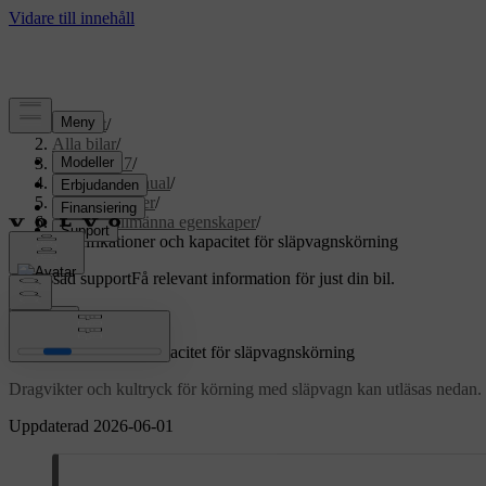
Support
/
Alla bilar
/
EX60 2027
/
Användarmanual
/
Specifikationer
/
Bilens allmänna egenskaper
/
Specifikationer och kapacitet för släpvagnskörning
Anpassad support
Få relevant information för just din bil.
Logga in
Specifikationer och kapacitet för släpvagnskörning
Dragvikter och kultryck för körning med släpvagn kan utläsas nedan.
Uppdaterad 2026-06-01