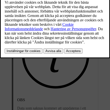
60 mph)
(5,7 sekunder)
OBS
Data som saknas kommer att uppdateras i ett