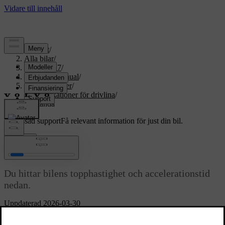
Support
/
Alla bilar
/
EX60 2027
/
Användarmanual
/
Specifikationer
/
Specifikationer för drivlina
/
Prestanda
Anpassad support
Få relevant information för just din bil.
Logga in
Prestanda
Du hittar bilens topphastighet och accelerationstid
nedan.
Uppdaterad 2026-03-30
Topphastighet
180 km/h (112 mph)
Accelerationstid 0-100 km/h (0-
5,9 sekunder