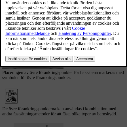
Uppdaterad 2026-03-30
Platser för förankringspunkter i baksätet
Övre förankringspunkter sitter på baksidan av ryggstöden.
Placeringen av övre förankringspunkter för baksätena markeras med
symbolen för övre förankringspunkter.
De övre förankringspunkterna kan användas i kombination med
andra fastsättningsmetoder för att fästa olika typer av barnskydd.