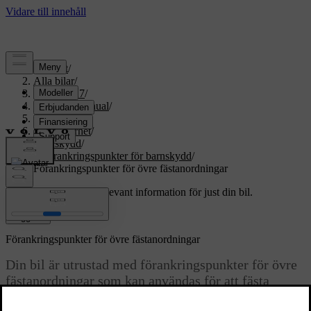
Support
/
Alla bilar
/
EX60 2027
/
Användarmanual
/
Säkerhet
/
Barnsäkerhet
/
Barnskydd
/
Förankringspunkter för barnskydd
/
Förankringspunkter för övre fästanordningar
Anpassad support
Få relevant information för just din bil.
Logga in
Förankringspunkter för övre fästanordningar
Din bil är utrustad med förankringspunkter för övre
fästanordningar som kan användas för att fästa
barnskydd i baksätet.