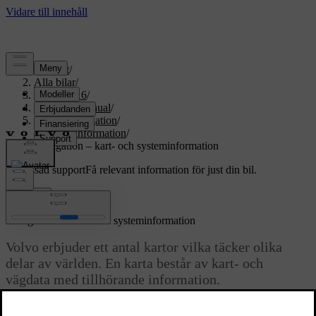
Support
/
Alla bilar
/
XC70 2016
/
Användarmanual
/
Sensus Navigation
/
Systeminformation
/
Navigation – kart- och systeminformation
Anpassad support
Få relevant information för just din bil.
Logga in
*
Navigation
– kart- och systeminformation
Volvo erbjuder ett antal kartor vilka täcker olika
delar av världen. En karta består av kart- och
vägdata med tillhörande information.
Vid uppdatering överförs ny information till