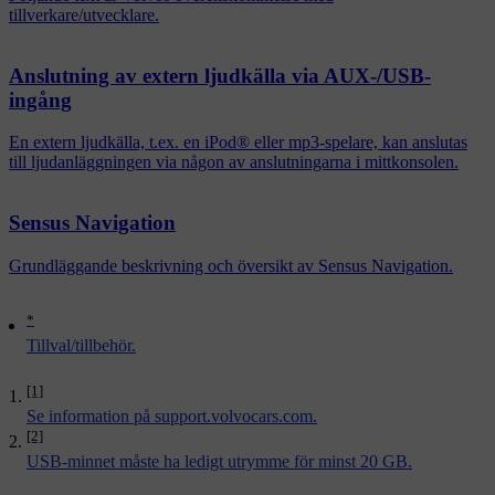
tillverkare/utvecklare.
Anslutning av extern ljudkälla via AUX-/USB-
ingång
En extern ljudkälla, t.ex. en iPod® eller mp3-spelare, kan anslutas
till ljudanläggningen via någon av anslutningarna i mittkonsolen.
Sensus Navigation
Grundläggande beskrivning och översikt av Sensus Navigation.
*
Tillval/tillbehör.
[1]
Se information på
support.volvocars.com
.
[2]
USB-minnet måste ha ledigt utrymme för minst 20 GB.