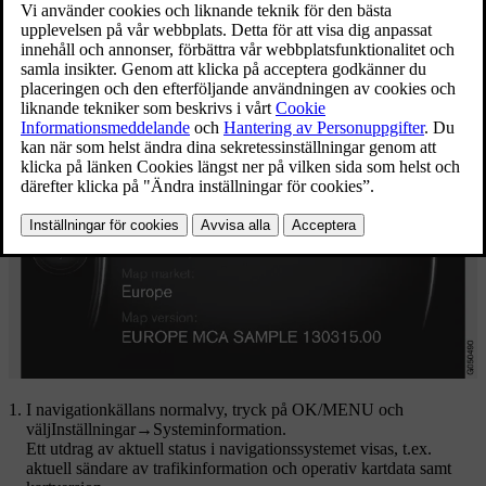
navigationssystemet och gammal inaktuell tas bort.
Uppdaterad 2023-06-08
Systeminformation
I navigationkällans normalvy, tryck på
OK/MENU
och
välj
Inställningar
→
Systeminformation
.
Ett utdrag av aktuell status i navigationssystemet visas, t.ex.
aktuell sändare av trafikinformation och operativ kartdata samt