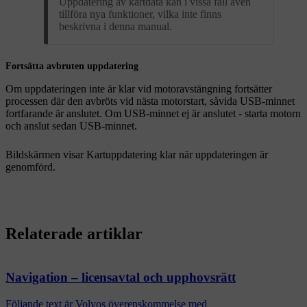
Uppdatering av kartdata kan i vissa fall även
tillföra nya funktioner, vilka inte finns
beskrivna i denna manual.
Fortsätta avbruten uppdatering
Om uppdateringen inte är klar vid motoravstängning fortsätter
processen där den avbröts vid nästa motorstart, såvida USB-minnet
fortfarande är anslutet. Om USB-minnet ej är anslutet - starta motorn
och anslut sedan USB-minnet.
Bildskärmen visar
Kartuppdatering klar
när uppdateringen är
genomförd.
Relaterade artiklar
Navigation – licensavtal och upphovsrätt
Följande text är Volvos överenskommelse med