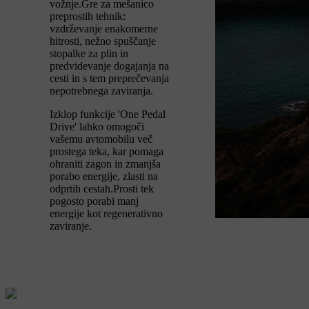
vožnje.Gre za mešanico
preprostih tehnik:
vzdrževanje enakomerne
hitrosti, nežno spuščanje
stopalke za plin in
predvidevanje dogajanja na
cesti in s tem preprečevanja
nepotrebnega zaviranja.
Izklop funkcije 'One Pedal
Drive' lahko omogoči
vašemu avtomobilu več
prostega teka, kar pomaga
ohraniti zagon in zmanjša
porabo energije, zlasti na
odprtih cestah.Prosti tek
pogosto porabi manj
energije kot regenerativno
zaviranje.