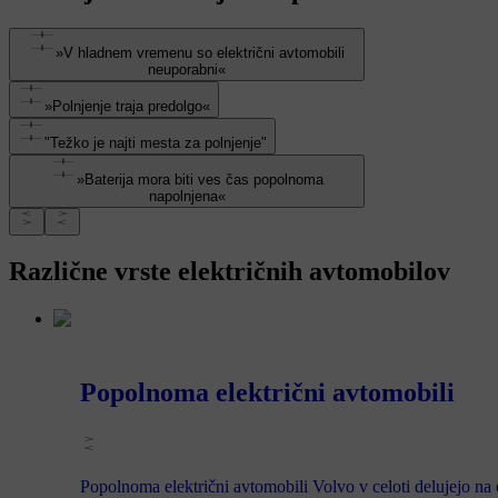
»V hladnem vremenu so električni avtomobili
neuporabni«
»Polnjenje traja predolgo«
"Težko je najti mesta za polnjenje"
»Baterija mora biti ves čas popolnoma
napolnjena«
Različne vrste električnih avtomobilov
Popolnoma električni avtomobili
Popolnoma električni avtomobili Volvo v celoti delujejo na e