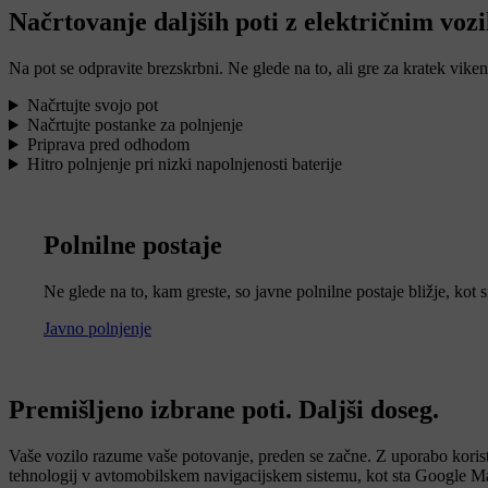
Načrtovanje daljših poti z električnim voz
Na pot se odpravite brezskrbni. Ne glede na to, ali gre za kratek vik
Načrtujte svojo pot
Načrtujte postanke za polnjenje
Priprava pred odhodom
Hitro polnjenje pri nizki napolnjenosti baterije
Polnilne postaje
Ne glede na to, kam greste, so javne polnilne postaje bližje, kot si
Javno polnjenje
Premišljeno izbrane poti. Daljši doseg.
Vaše vozilo razume vaše potovanje, preden se začne. Z uporabo koris
tehnologij v avtomobilskem navigacijskem sistemu, kot sta Google M