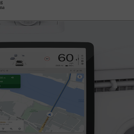
og
 na