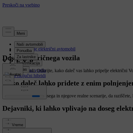
Elektrifikácia
Kako deluje električni avtomobil
Polnjenje
Doseg električnega vozila
Doseg
Baterija
Električna vozila
Od tu do kjerkoli. Odkrijte, kako daleč vas lahko pripelje električni V
Priključni hibridi
Kako daleč lahko pridete z enim polnjenj
Uporabite kalkulator dosega in njegove realne scenarije, da raziščete,
Dejavniki, ki lahko vplivajo na doseg elek
Vreme