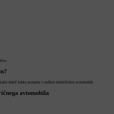
olvo.
em?
 kako daleč lahko potujete z našimi električnimi avtomobili.
tričnega avtomobila