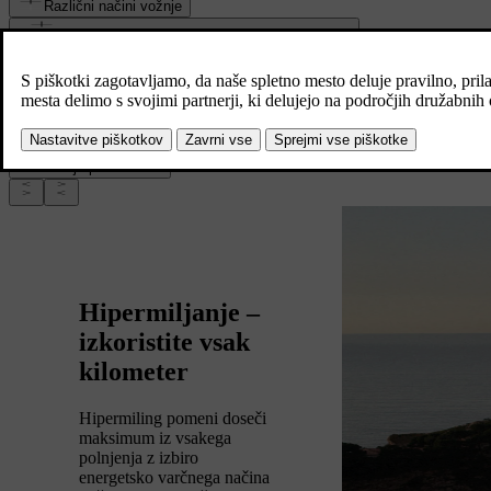
Različni načini vožnje
Vrsta baterije in trenutno stanje napolnjenosti
baterije
Specifikacije modela avtomobila
Kaj prevažate (ali vlečete)
Stanje pnevmatike
Hipermiljanje –
izkoristite vsak
kilometer
Hipermiling pomeni doseči
maksimum iz vsakega
polnjenja z izbiro
energetsko varčnega načina