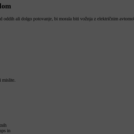
ilom
end oddih ali dolgo potovanje, bi morala biti vožnja z električnim avt
 mislite.
tnih
aps in