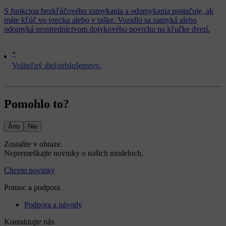
S funkciou bezkľúčového zamykania a odomykania postačuje, ak
máte kľúč vo vrecku alebo v taške. Vozidlo sa zamyká alebo
odomyká prostredníctvom dotykového povrchu na kľučke dverí.
*
Voliteľný diel/príslušenstvo.
Pomohlo to?
Áno
Nie