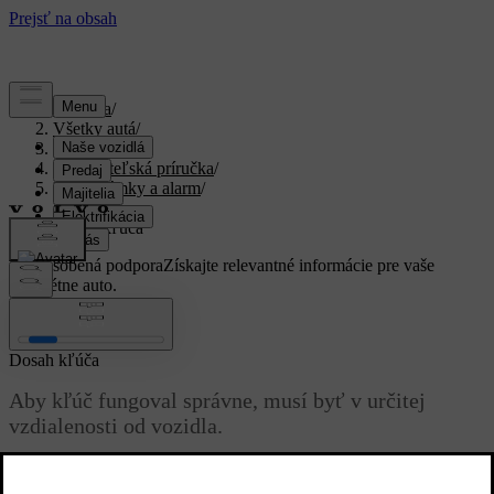
Podpora
/
Všetky autá
/
XC40 2024
/
Používateľská príručka
/
Kľúč, zámky a alarm
/
Kľúč
/
Dosah kľúča
Prispôsobená podpora
Získajte relevantné informácie pre vaše
konkrétne auto.
Zaregistrovať sa
Dosah kľúča
Aby kľúč fungoval správne, musí byť v určitej
vzdialenosti od vozidla.
Aktualizované 16. 03. 2023