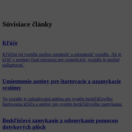
Súvisiace články
Kľúče
Kľúčmi od vozidla možno zamknúť a odomknúť vozidlo. Ak je
kľúč v prednej časti priestoru pre cestujúcich, vozidlo je možné
naštartovať.
Umiestnenie antény pre štartovacie a uzamykacie
systémy
Vo vozidle je zabudovaná anténa pre systém bezkľúčového
štartovania kľúča a antény pre systém bezkľúčového zamykania.
Bezkľúčové zamykanie a odomykanie pomocou
dotykových plôch