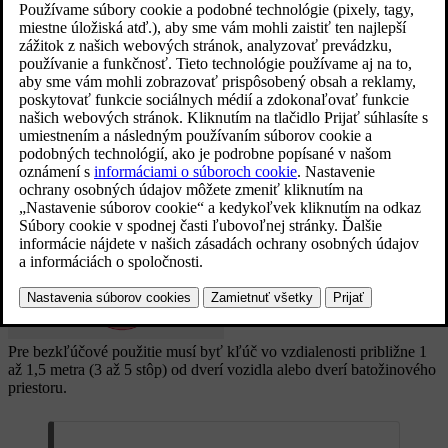
Používanie tlačidiel kľúča
Funkcie kľúča, ktoré sa ovládajú stlačením tlačidla, majú dosah
približne
20 metrov
(
65 stôp
) od vozidla.
Ak vozidlo neoverí stlačené tlačidlo, posuňte sa bližšie a skúste to
znova.
*
Pre použitie bez kľúča
Pre bezkľúčové použitie musí byť kľúč vo vzdialenosti približne 1
až
1,5 metra
(3 až
5 stôp
) od dverí vozidla alebo dverí batožinového
priestoru.