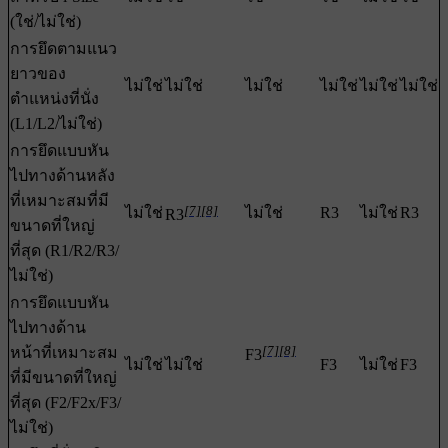
(ใช่/ไม่ใช่)
การยึดตามแนว
ยาวของ
ไม่ใช่
ไม่ใช่
ไม่ใช่
ไม่ใช่
ไม่ใช่
ไม่ใช่
ตำแหน่งที่นั่ง
(L1/L2/ไม่ใช่)
การยึดแบบหัน
ไปทางด้านหลัง
ที่เหมาะสมที่มี
[7]
[8]
ไม่ใช่
ไม่ใช่
R3
ไม่ใช่
R3
R3
ขนาดที่ใหญ่
ที่สุด (R1/R2/R3/
ไม่ใช่)
การยึดแบบหัน
ไปทางด้าน
[7]
[8]
หน้าที่เหมาะสม
F3
ไม่ใช่
ไม่ใช่
F3
ไม่ใช่
F3
ที่มีขนาดที่ใหญ่
ที่สุด (F2/F2x/F3/
ไม่ใช่)