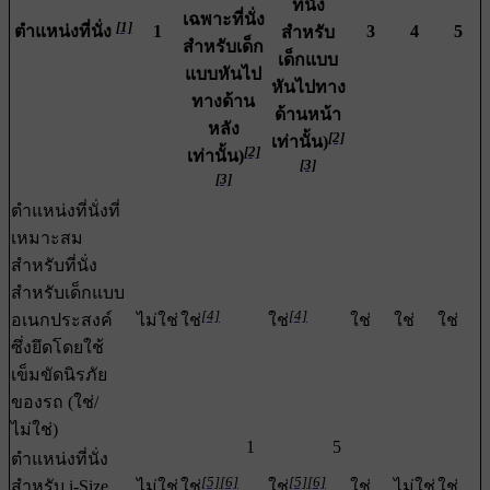
ที่นั่ง
เฉพาะที่นั่ง
[1]
1
3
4
5
ตำแหน่งที่นั่ง
สำหรับ
สำหรับเด็ก
เด็กแบบ
แบบหันไป
หันไปทาง
ทางด้าน
ด้านหน้า
หลัง
[2]
เท่านั้น)
[2]
เท่านั้น)
[3]
[3]
ตำแหน่งที่นั่งที่
เหมาะสม
สำหรับที่นั่ง
สำหรับเด็กแบบ
[4]
[4]
อเนกประสงค์
ไม่ใช่
ใช่
ใช่
ใช่
ใช่
ใช่
ซึ่งยึดโดยใช้
เข็มขัดนิรภัย
ของรถ (ใช่/
ไม่ใช่)
1
5
ตำแหน่งที่นั่ง
[5]
[6]
[5]
[6]
สำหรับ i-Size
ไม่ใช่
ใช่
ไม่ใช่
ใช่
ใช่
ใช่