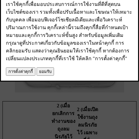
ที่นั่งสำหรับเด็กเกี่ยวกับตำแหน่งภายในรถที่เหมาะ
สมสำหรับที่นั่งสำหรับเด็กประเภทต่าง ๆ
อัปเดตแล้ว 13/03/2569
2 (เมื่อ
2 (เมื่อเปิด
ยกเลิกการ
ใช้งานถุง
ทำงานของ
ลมนิรภัย
ถุงลม
ไว้ เฉพาะ
นิรภัยไว้