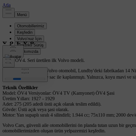
Volvo ÖV4.
Seri üretilen ilk Volvo modeli.
Seri olarak üretilen ilk Volvo otomobil, Lundby'deki fabrikadan 14 Ni
üzerine inşa edilmişti ve sac ile kaplanmıştı. Yalnızca, koyu mavi v
Teknik Özellikler
Model: ÖV4 Versiyonlar: ÖV4 TV (Kamyonet) ÖV4 Şasi
Üretim Yılları: 1927 - 1929
Adet: 275 (205 adedi üstü açık olarak teslim edildi).
Gövde: Üstü açık veya şasi olarak.
Motor: Yan supaplı sıralı 4 silindirli; 1.944 cc; 75x110 mm; 2000 dev
Volvo Cars, güvenli aile otomobillerini ön planda tutan uzun bir geçmi
otomobillerimizden oluşan ürün yelpazemizi keşfedin.