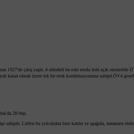
san 1927'de çıkış yaptı. 4 silindirli bu eski moda üstü açık otomobile 
e siyah kanat olmak üzere tek bir renk kombinasyonuna sahipti.ÖV4 gene
/dak'da 28 bhp.
şe sahiptir. Lütfen bu yolculukta bize katılın ve aşağıda, tamamen elekt