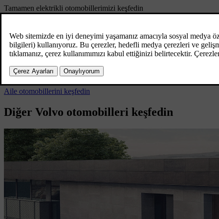
Tamamen elektrikli otomobillerimizi keşfedin
Tamamen elektrikli otomobilleri keşfedin
Plug-in Hybrid modellerimizi keşfedin
Plug-in hybrid otomobilleri keşfedin
Aile otomobillerimizi keşfedin
Aile otomobillerini keşfedin
Diğer Volvo otomobilleri keşfedin